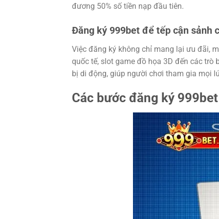
đương 50% số tiền nạp đầu tiên.
Đăng ký 999bet để tếp cận sảnh c
Việc đăng ký
không chỉ mang lại ưu đãi, m
quốc tế, slot game đồ họa 3D đến các trò bắ
bị di động, giúp người chơi tham gia mọi lú
Các bước đăng ký 999bet