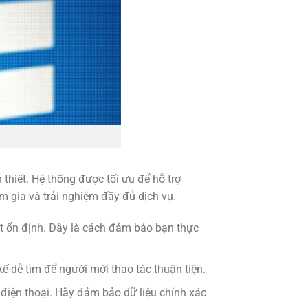
 thiết. Hệ thống được tối ưu để hỗ trợ
am gia và trải nghiệm đầy đủ dịch vụ.
et ổn định. Đây là cách đảm bảo bạn thực
kế dễ tìm để người mới thao tác thuận tiện.
 điện thoại. Hãy đảm bảo dữ liệu chính xác