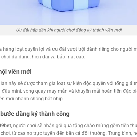
Ưu đãi hấp dẫn khi người chơi đăng ký thành viên mới
a hàng loạt quyền lợi và ưu đãi vượt trội dành riêng cho người
ò chơi đa dạng, hiện đại và bảo mật cao.
hội viên mới
gian này sẽ được tham gia loạt sự kiện độc quyền với tổng giá tr
 đấu mini, vòng quay may mắn và khuyến mãi hoàn tiền đặc biệt
viên mới nhanh chóng bắt nhịp.
t bước đăng ký thành công
99bet
, người chơi sẽ nhận gói quà tặng chào mừng gồm tiền th
 chơi, từ casino trực tuyến đến bắn cá đổi thưởng. Trung bình, h