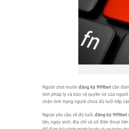
Người chơi muốn
đăng ký 999bet
cần đảm 
tính pháp lý và bảo vệ quyền lợi của người
chặn tình trạng người chưa đủ tuổi tiếp cậ
Ngoài yêu cầu về độ tuổi,
đăng ký 999bet
tên, ngày sinh, địa chỉ và số điện thoại li