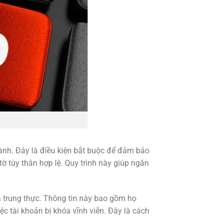
hành. Đây là điều kiện bắt buộc để đảm bảo
tờ tùy thân hợp lệ. Quy trình này giúp ngăn
à trung thực. Thông tin này bao gồm họ
iệc tài khoản bị khóa vĩnh viễn. Đây là cách