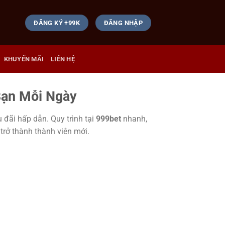
ĐĂNG KÝ +99K
ĐĂNG NHẬP
KHUYẾN MÃI
LIÊN HỆ
Bạn Mỗi Ngày
u đãi hấp dẫn. Quy trình tại
999bet
nhanh,
 trở thành thành viên mới.