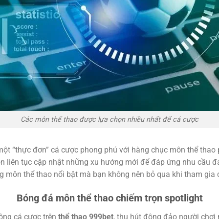
Các môn thể thao được lựa chọn nhiều nhất để cá cược
ột “thực đơn” cá cược phong phú với hàng chục môn thể thao p
òn liên tục cập nhật những xu hướng mới để đáp ứng nhu cầu đ
g môn thể thao nổi bật mà bạn không nên bỏ qua khi tham gia 
Bóng đá môn thể thao chiếm trọn spotlight
ộng cá cược trên
thể thao 999bet
, thu hút đông đảo người chơi