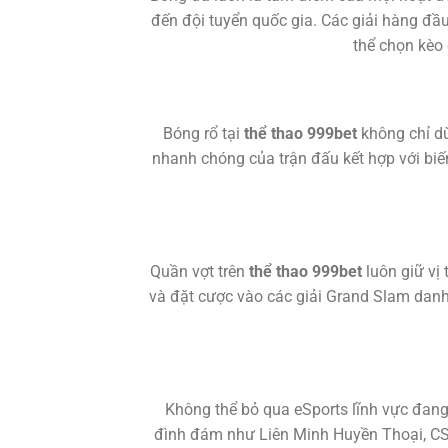
đến đội tuyển quốc gia. Các giải hàng đầu
thể chọn kèo 
Bóng rổ tại
thể thao 999bet
không chỉ dừ
nhanh chóng của trận đấu kết hợp với biế
Quần vợt trên
thể thao 999bet
luôn giữ vị 
và đặt cược vào các giải Grand Slam danh
Không thể bỏ qua eSports lĩnh vực đang 
đình đám như Liên Minh Huyền Thoại, CS:G