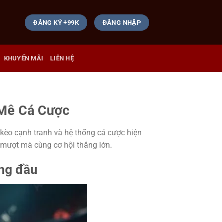
ĐĂNG KÝ +99K
ĐĂNG NHẬP
KHUYẾN MÃI
LIÊN HỆ
 Mê Cá Cược
kèo cạnh tranh và hệ thống cá cược hiện
 mượt mà cùng cơ hội thắng lớn.
àng đầu