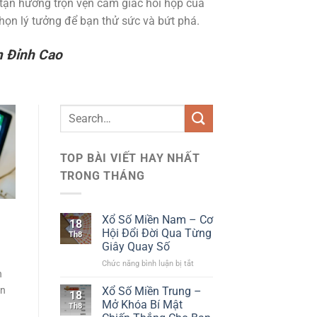
 tận hưởng trọn vẹn cảm giác hồi hộp của
chọn lý tưởng để bạn thử sức và bứt phá.
m Đỉnh Cao
TOP BÀI VIẾT HAY NHẤT
TRONG THÁNG
Xổ Số Miền Nam – Cơ
18
Hội Đổi Đời Qua Từng
Th8
Giây Quay Số
Chức năng bình luận bị tắt
ở
n
Xổ
Số
ận
Xổ Số Miền Trung –
18
Miền
Mở Khóa Bí Mật
Th8
Nam