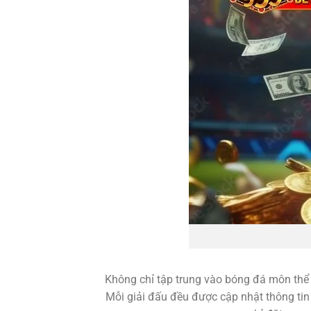
Không chỉ tập trung vào bóng đá môn thể 
Mỗi giải đấu đều được cập nhật thông tin 