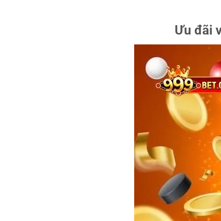
Ưu đãi 