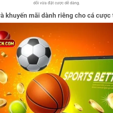
dõi vừa đặt cược dễ dàng.
và khuyến mãi dành riêng cho cá cược 