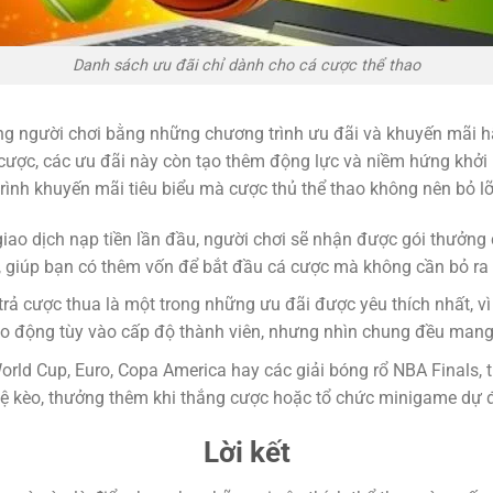
Danh sách ưu đãi chỉ dành cho cá cược thể thao
òng người chơi bằng những chương trình ưu đãi và khuyến mãi h
 cược, các ưu đãi này còn tạo thêm động lực và niềm hứng khởi
trình khuyến mãi tiêu biểu mà cược thủ thể thao không nên bỏ lỡ
giao dịch nạp tiền lần đầu, người chơi sẽ nhận được gói thưởng 
, giúp bạn có thêm vốn để bắt đầu cá cược mà không cần bỏ ra
rả cược thua là một trong những ưu đãi được yêu thích nhất, vì g
ao động tùy vào cấp độ thành viên, nhưng nhìn chung đều mang
World Cup, Euro, Copa America hay các giải bóng rổ NBA Finals,
 lệ kèo, thưởng thêm khi thắng cược hoặc tổ chức minigame dự 
Lời kết