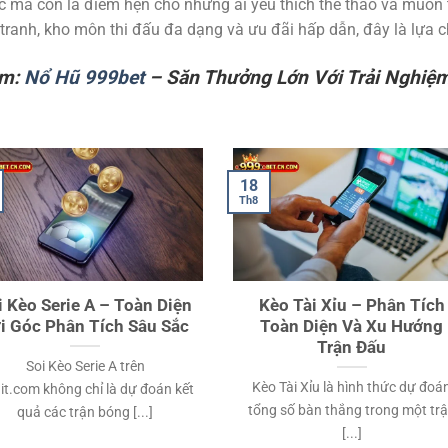
c mà còn là điểm hẹn cho những ai yêu thích thể thao và muốn
h tranh, kho môn thi đấu đa dạng và ưu đãi hấp dẫn, đây là lựa 
êm:
Nổ Hũ 999bet
– Săn Thưởng Lớn Với Trải Nghiệ
18
Th8
i Kèo Serie A – Toàn Diện
Kèo Tài Xỉu – Phân Tích
i Góc Phân Tích Sâu Sắc
Toàn Diện Và Xu Hướng
Trận Đấu
Soi Kèo Serie A trên
Kèo Tài Xỉu là hình thức dự đoá
.it.com không chỉ là dự đoán kết
tổng số bàn thắng trong một tr
quả các trận bóng [...]
[...]