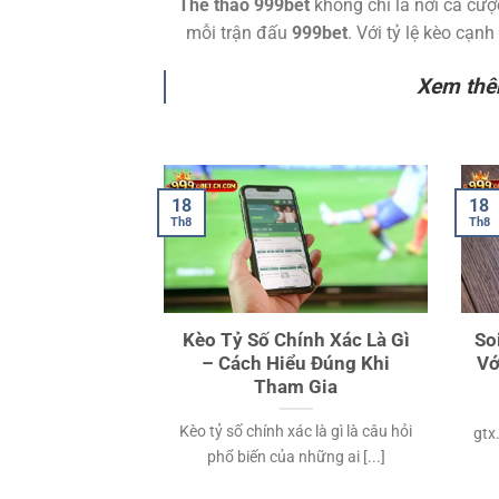
Thể thao 999bet
không chỉ là nơi cá cượ
mỗi trận đấu
999bet
. Với tỷ lệ kèo cạn
Xem th
18
18
Th8
Th8
Kèo Tỷ Số Chính Xác Là Gì
So
– Cách Hiểu Đúng Khi
Vớ
Tham Gia
Kèo tỷ số chính xác là gì là câu hỏi
gtx
phổ biến của những ai [...]