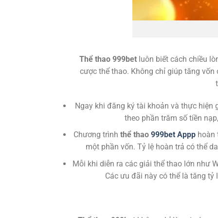
Thể thao 999bet
luôn biết cách chiều l
cược thể thao. Không chỉ giúp tăng vốn
Ngay khi đăng ký tài khoản và thực hiện 
theo phần trăm số tiền nạp
Chương trình
thể thao
999bet Appp
hoàn t
một phần vốn. Tỷ lệ hoàn trả có thể d
Mỗi khi diễn ra các giải thể thao lớn như 
Các ưu đãi này có thể là tăng tỷ