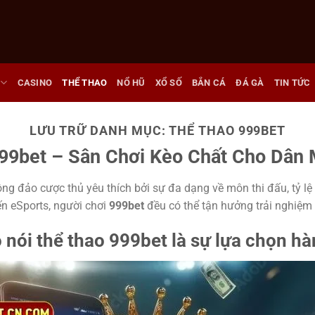
CASINO
THỂ THAO
NỔ HŨ
XỔ SỐ
BẮN CÁ
ĐÁ GÀ
TIN TỨC
LƯU TRỮ DANH MỤC:
THỂ THAO 999BET
99bet – Sân Chơi Kèo Chất Cho Dân
g đảo cược thủ yêu thích bởi sự đa dạng về môn thi đấu, tỷ lệ 
ến eSports, người chơi
999bet
đều có thể tận hưởng trải nghiệm
o nói thể thao 999bet là sự lựa chọn h