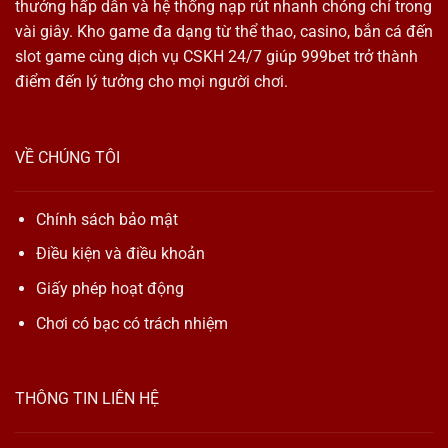
thưởng hấp dẫn và hệ thống nạp rút nhanh chóng chỉ trong
vài giây. Kho game đa dạng từ thể thao, casino, bắn cá đến
slot game cùng dịch vụ CSKH 24/7 giúp 999bet trở thành
điểm đến lý tưởng cho mọi người chơi.
VỀ CHÚNG TÔI
Chính sách bảo mật
Điều kiện và điều khoản
Giấy phép hoạt động
Chơi có bạc có trách nhiệm
THÔNG TIN LIÊN HỆ