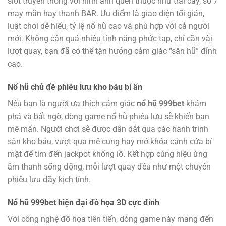
slot truyền thống với hình ảnh quen thuộc như trái cây, số 7
may mắn hay thanh BAR. Ưu điểm là giao diện tối giản,
luật chơi dễ hiểu, tỷ lệ nổ hũ cao và phù hợp với cả người
mới. Không cần quá nhiều tính năng phức tạp, chỉ cần vài
lượt quay, bạn đã có thể tận hưởng cảm giác “săn hũ” đỉnh
cao.
Nổ hũ chủ đề phiêu lưu kho báu bí ẩn
Nếu bạn là người ưa thích cảm giác
nổ hũ 999bet
khám
phá và bất ngờ, dòng game nổ hũ phiêu lưu sẽ khiến bạn
mê mẩn. Người chơi sẽ được dẫn dắt qua các hành trình
săn kho báu, vượt qua mê cung hay mở khóa cánh cửa bí
mật để tìm đến jackpot khổng lồ. Kết hợp cùng hiệu ứng
âm thanh sống động, mỗi lượt quay đều như một chuyến
phiêu lưu đầy kịch tính.
Nổ hũ 999bet hiện đại đồ họa 3D cực đỉnh
Với công nghệ đồ họa tiên tiến, dòng game này mang đến