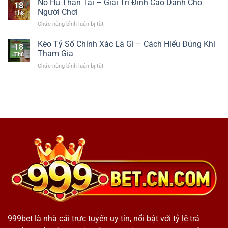
Nổ Hũ Thần Tài – Giải Trí Đỉnh Cao Dành Cho
Nổ
Siêu
18
Nổi
Hũ
Người Chơi
Khủng
Th8
Dậy
Đỉnh
Chức năng bình luận bị tắt
ở
–
Cao
Nổ
Nơi
Cuốn
Hũ
Kèo Tỷ Số Chính Xác Là Gì – Cách Hiểu Đúng Khi
Thách
Hút
18
Thần
Thức
Tham Gia
Th8
Tài
Vận
Chức năng bình luận bị tắt
ở
–
May
Kèo
Giải
Và
Tỷ
Trí
Đổi
Số
Đỉnh
Đời
Chính
Cao
Xác
Dành
Là
Cho
Gì
Người
–
Chơi
Cách
Hiểu
Đúng
Khi
Tham
Gia
999bet
là nhà cái trực tuyến uy tín, nổi bật với tỷ lệ trả