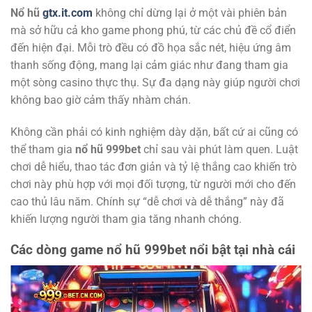
Nổ hũ
gtx.it.com
không chỉ dừng lại ở một vài phiên bản
mà sở hữu cả kho game phong phú, từ các chủ đề cổ điển
đến hiện đại. Mỗi trò đều có đồ họa sắc nét, hiệu ứng âm
thanh sống động, mang lại cảm giác như đang tham gia
một sòng casino thực thụ. Sự đa dạng này giúp người chơi
không bao giờ cảm thấy nhàm chán.
Không cần phải có kinh nghiệm dày dặn, bất cứ ai cũng có
thể tham gia
nổ hũ 999bet
chỉ sau vài phút làm quen. Luật
chơi dễ hiểu, thao tác đơn giản và tỷ lệ thắng cao khiến trò
chơi này phù hợp với mọi đối tượng, từ người mới cho đến
cao thủ lâu năm. Chính sự “dễ chơi và dễ thắng” này đã
khiến lượng người tham gia tăng nhanh chóng.
Các dòng game nổ hũ 999bet nổi bật tại nhà cái