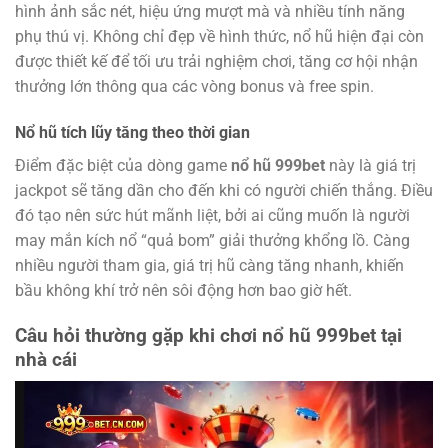
hình ảnh sắc nét, hiệu ứng mượt mà và nhiều tính năng
phụ thú vị. Không chỉ đẹp về hình thức, nổ hũ hiện đại còn
được thiết kế để tối ưu trải nghiệm chơi, tăng cơ hội nhận
thưởng lớn thông qua các vòng bonus và free spin.
Nổ hũ tích lũy tăng theo thời gian
Điểm đặc biệt của dòng game
nổ hũ 999bet
này là giá trị
jackpot sẽ tăng dần cho đến khi có người chiến thắng. Điều
đó tạo nên sức hút mãnh liệt, bởi ai cũng muốn là người
may mắn kích nổ “quả bom” giải thưởng khổng lồ. Càng
nhiều người tham gia, giá trị hũ càng tăng nhanh, khiến
bầu không khí trở nên sôi động hơn bao giờ hết.
Câu hỏi thường gặp khi chơi nổ hũ 999bet tại
nhà cái