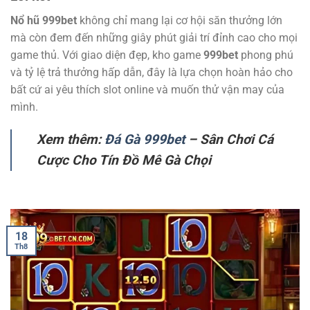
Nổ hũ 999bet
không chỉ mang lại cơ hội săn thưởng lớn
mà còn đem đến những giây phút giải trí đỉnh cao cho mọi
game thủ. Với giao diện đẹp, kho game
999bet
phong phú
và tỷ lệ trả thưởng hấp dẫn, đây là lựa chọn hoàn hảo cho
bất cứ ai yêu thích slot online và muốn thử vận may của
mình.
Xem thêm:
Đá Gà 999bet
– Sân Chơi Cá
Cược Cho Tín Đồ Mê Gà Chọi
18
Th8