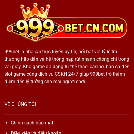
999bet
là nhà cái trực tuyến uy tín, nổi bật với tỷ lệ trả
thưởng hấp dẫn và hệ thống nạp rút nhanh chóng chỉ trong
vài giây. Kho game đa dạng từ thể thao, casino, bắn cá đến
slot game cùng dịch vụ CSKH 24/7 giúp 999bet trở thành
điểm đến lý tưởng cho mọi người chơi.
VỀ CHÚNG TÔI
Chính sách bảo mật
Điều kiện và điều khoản