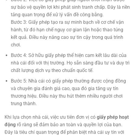
sự bảo vệ quyền lợi khi phát sinh tranh chấp. Đây là nền
tảng quan trọng để xử lý vấn đề công bằng.
Bước 3: Giấy phép tạo ra sự minh bạch về cơ chế vận
hành, từ đó hạn chế nguy cơ gian lận hoặc thao túng
kết quả. Điều này nâng cao sự tin cậy trong quá trình
chơi.
Bước 4: Sở hữu giấy phép thể hiện cam kết lâu dài của
nhà cái đối với thị trường. Họ sẵn sàng đầu tư và duy trì
chất lượng dịch vụ theo chuẩn quốc tế.
Bước 5: Nhà cái có giấy phép thường được cộng đồng
và chuyên gia đánh giá cao, qua đó gia tăng uy tín
thương hiệu. Điều này thu hút thêm nhiều người chơi
trung thành.
Khi lựa chọn nhà cái, việc ưu tiên đơn vị có
giấy phép hoạt
động
rõ ràng sẽ đảm bảo an toàn và quyền lợi của bạn.
Đây là tiêu chí quan trọng để phân biệt nhà cái uy tín với