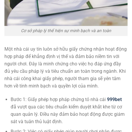
Cơ sở pháp lý thể hiện sự minh bạch và an toàn
Một nhà cái uy tín luôn sở hữu giấy chứng nhận hoạt động
hợp pháp để khẳng định vị thế và đảm bảo niềm tin với
người chơi. Đây là minh chứng cho việc họ đáp ứng đầy
đủ yêu cầu pháp lý và tiêu chuẩn an toàn trong ngành. Khi
nhà cái công khai giấy phép, người tham gia sẽ yên tâm
hơn về tính minh bạch và quyền lợi của mình.
Bước 1: Giấy phép hợp pháp chứng tỏ nhà cái
999bet
đã vượt qua các tiêu chuẩn kiểm duyệt khắt khe từ cơ
quan quản lý. Điều này đảm bảo hoạt động được giám
sát và tuân thủ luật định.
Bước 2: Việc có giấy phép giúp người chơi nhận được