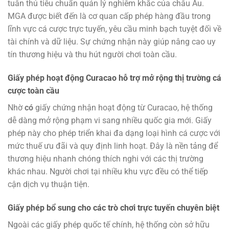
tuân thủ tiêu chuẩn quản lý nghiêm khắc của châu Âu.
MGA được biết đến là cơ quan cấp phép hàng đầu trong
lĩnh vực cá cược trực tuyến, yêu cầu minh bạch tuyệt đối về
tài chính và dữ liệu. Sự chứng nhận này giúp nâng cao uy
tín thương hiệu và thu hút người chơi toàn cầu.
Giấy phép hoạt động Curacao hỗ trợ mở rộng thị trường cá
cược toàn cầu
Nhờ
có
giấy chứng nhận hoạt động từ Curacao, hệ thống
dễ dàng mở rộng phạm vi sang nhiều quốc gia mới. Giấy
phép này cho phép triển khai đa dạng loại hình cá cược với
mức thuế ưu đãi và quy định linh hoạt. Đây là nền tảng để
thương hiệu nhanh chóng thích nghi với các thị trường
khác nhau. Người chơi tại nhiều khu vực đều có thể tiếp
cận dịch vụ thuận tiện.
Giấy phép bổ sung cho các trò chơi trực tuyến chuyên biệt
Ngoài các giấy phép quốc tế chính, hệ thống còn sở hữu