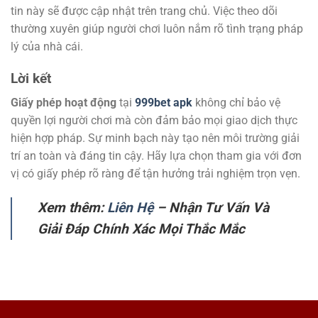
tin này sẽ được cập nhật trên trang chủ. Việc theo dõi
thường xuyên giúp người chơi luôn nắm rõ tình trạng pháp
lý của nhà cái.
Lời kết
Giấy phép hoạt động
tại
999bet apk
không chỉ bảo vệ
quyền lợi người chơi mà còn đảm bảo mọi giao dịch thực
hiện hợp pháp. Sự minh bạch này tạo nên môi trường giải
trí an toàn và đáng tin cậy. Hãy lựa chọn tham gia với đơn
vị có giấy phép rõ ràng để tận hưởng trải nghiệm trọn vẹn.
Xem thêm:
Liên Hệ
– Nhận Tư Vấn Và
Giải Đáp Chính Xác Mọi Thắc Mắc