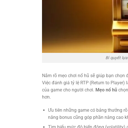
Bí quyết lựa
Nắm rõ mẹo chơi nổ hũ sẽ giúp bạn chọn đượ
Việc đánh giá tỷ lệ RTP (Return to Player)
của game cho người chơi.
Mẹo nổ hũ
chọn
hơn.
Ưu tiên những game có bảng thưởng rõ r
năng bonus cũng góp phần nâng cao kh
Tìm hiểu mức độ biến động (volatility