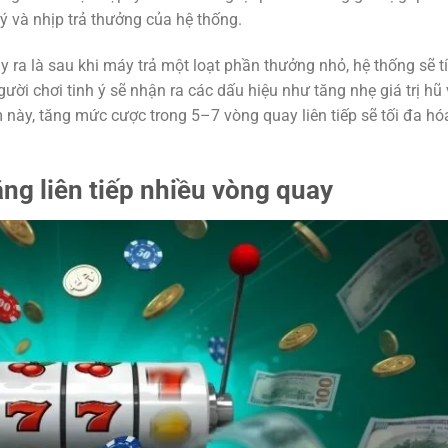
ý và nhịp trả thưởng của hệ thống.
y ra là sau khi máy trả một loạt phần thưởng nhỏ, hệ thống sẽ t
gười chơi tinh ý sẽ nhận ra các dấu hiệu như tăng nhẹ giá trị hũ
này, tăng mức cược trong 5–7 vòng quay liên tiếp sẽ tối đa hó
ng liên tiếp nhiều vòng quay