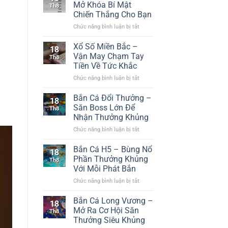
Miền
Mở Khóa Bí Mật
Th8
Nam
Chiến Thắng Cho Bạn
–
Chức năng bình luận bị tắt
ở
Cơ
Xổ
Hội
Số
Đổi
Xổ Số Miền Bắc –
18
Miền
Đời
Vận May Chạm Tay
Th8
Trung
Qua
Tiền Về Tức Khắc
–
Từng
Chức năng bình luận bị tắt
ở
Mở
Giây
Xổ
Khóa
Quay
Số
Bí
Bắn Cá Đổi Thưởng –
Số
18
Miền
Mật
Săn Boss Lớn Để
Th8
Bắc
Chiến
Nhận Thưởng Khủng
–
Thắng
Chức năng bình luận bị tắt
ở
Vận
Cho
Bắn
May
Bạn
Cá
Chạm
Bắn Cá H5 – Bùng Nổ
18
Đổi
Tay
Phần Thưởng Khủng
Th8
Thưởng
Tiền
Với Mỗi Phát Bắn
–
Về
Chức năng bình luận bị tắt
ở
Săn
Tức
Bắn
Boss
Khắc
Cá
Lớn
Bắn Cá Long Vương –
18
H5
Để
Mở Ra Cơ Hội Săn
Th8
–
Nhận
Thưởng Siêu Khủng
Bùng
Thưởng