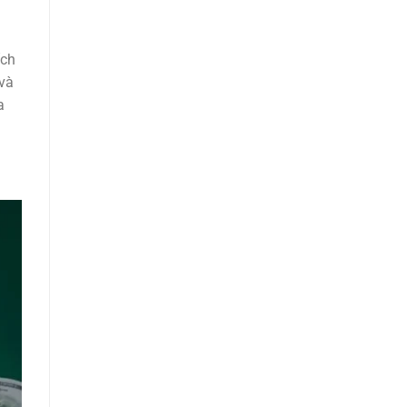
ích
 và
a