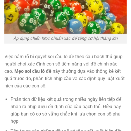
Áp dụng chiến lược chuẩn xác để tăng cơ hội thắng lớn
Việc nắm rõ bí quyết soi cầu lô đề theo cầu bạch thủ giúp
người chơi xác định con số tiềm năng với độ chính xác
cao.
Mẹo soi cầu lô đề
này thường dựa vào thống kê kết
quả trước đó, phân tích nhịp cầu và xác định quy luật xuất
hiện của các con số:
Phân tích dữ liệu kết quả trong nhiều ngày liên tiếp để
nhận ra nhịp điệu ổn định của cầu bạch thủ. Điều này
giúp bạn có cơ sở vững chắc khi lựa chọn con số phù
hợp.