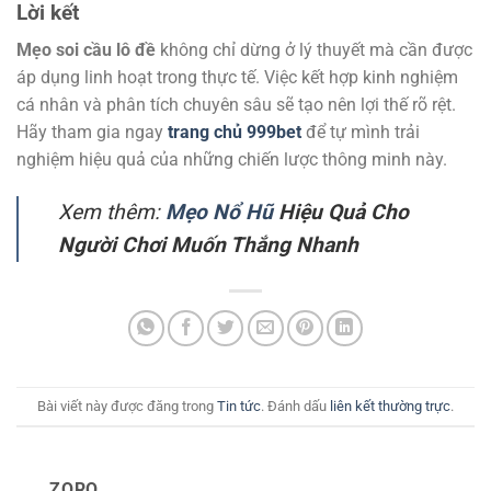
Lời kết
Mẹo soi cầu lô đề
không chỉ dừng ở lý thuyết mà cần được
áp dụng linh hoạt trong thực tế. Việc kết hợp kinh nghiệm
cá nhân và phân tích chuyên sâu sẽ tạo nên lợi thế rõ rệt.
Hãy tham gia ngay
trang chủ 999bet
để tự mình trải
nghiệm hiệu quả của những chiến lược thông minh này.
Xem thêm:
Mẹo Nổ Hũ
Hiệu Quả Cho
Người Chơi Muốn Thắng Nhanh
Bài viết này được đăng trong
Tin tức
. Đánh dấu
liên kết thường trực
.
ZORO