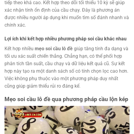
tiếp theo khá cao. Kết hợp theo dõi tối thiểu 10 kỳ sẽ giúp
xác nhận tính ổn định của cầu chạy. Đây là phương án
được nhiều người áp dụng khi muốn tìm số đánh nhanh và
chính xác.
Lợi ích khi kết hợp nhiều phương pháp soi cầu khác nhau
Kết hợp nhiều
mẹo soi cầu lô đề
giúp tăng tính đa dạng và
tối ưu xác suất chiến thắng. Chẳng hạn, có thể phối hợp
phân tích tần suất, cầu chạy và dữ liệu kết quả cũ. Sự kết
hợp này tạo ra một danh sách số có tính chọn lọc cao hơn.
Việc không phụ thuộc vào một phương pháp duy nhất
cũng giúp giảm thiểu rủi ro đáng kể.
Mẹo soi cầu lô đề qua phương pháp cầu lộn kép