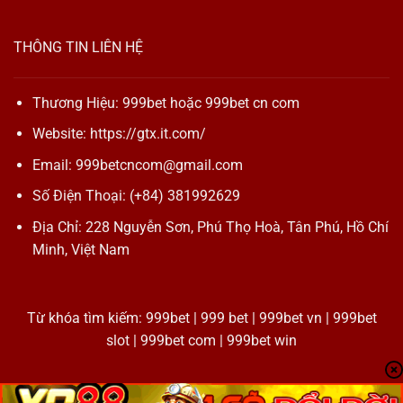
THÔNG TIN LIÊN HỆ
Thương Hiệu: 999bet hoặc
999bet cn com
Website:
https://gtx.it.com/
Email:
999betcncom@gmail.com
Số Điện Thoại: (+84) 381992629
Địa Chỉ: 228 Nguyễn Sơn, Phú Thọ Hoà, Tân Phú, Hồ Chí
Minh, Việt Nam
Từ khóa tìm kiếm:
999bet
|
999 bet
|
999bet vn
|
999bet
slot
|
999bet com
|
999bet win