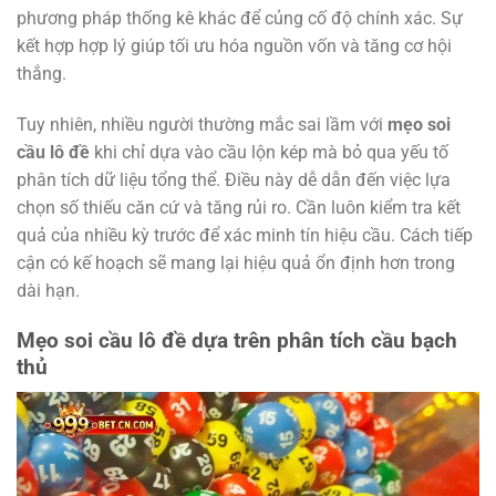
phương pháp thống kê khác để củng cố độ chính xác. Sự
kết hợp hợp lý giúp tối ưu hóa nguồn vốn và tăng cơ hội
thắng.
Tuy nhiên, nhiều người thường mắc sai lầm với
mẹo soi
cầu lô đề
khi chỉ dựa vào cầu lộn kép mà bỏ qua yếu tố
phân tích dữ liệu tổng thể. Điều này dễ dẫn đến việc lựa
chọn số thiếu căn cứ và tăng rủi ro. Cần luôn kiểm tra kết
quả của nhiều kỳ trước để xác minh tín hiệu cầu. Cách tiếp
cận có kế hoạch sẽ mang lại hiệu quả ổn định hơn trong
dài hạn.
Mẹo soi cầu lô đề dựa trên phân tích cầu bạch
thủ